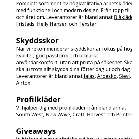
komplett sortiment av högkvalitativa arbetskläder
med funktionell och modern design. Från topp till tå
och året om. Leverantörer är bland annat
Blåkläder
,
Fristads
,
Helly Hansen
och
Texstar
.
Skyddsskor
När vi rekommenderar skyddskor är fokus på hög
kvalitet, god passform och utmärkt
användarkomfort, utan att pruta på säkerhet. Skorn
ska ju trots allt skydda dina fötter dag ut och dag in!
Leverantörer är bland annat
Jalas
,
Arbesko
,
Sievi
,
Airtox
Profilkläder
Vi hjälper dig med profilkläder från bland annat
South West
,
New Wave
,
Craft
,
Harvest
och
Printer
.
Giveaways