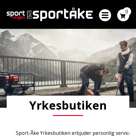
0
Yrkesbutiken
Sport-Åke Yrkesbutiken erbjuder personlig service